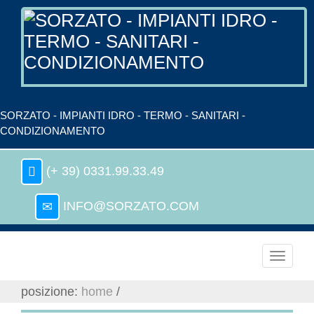
SORZATO - IMPIANTI IDRO - TERMO - SANITARI -
CONDIZIONAMENTO
(+ 39) 0331.99.33.49
INFO@SORZATO.COM
Toggle
navigati
posizione:
home
/