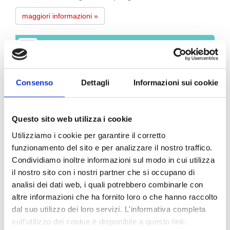
maggiori informazioni »
Impianti idraulici
Consenso
Dettagli
Informazioni sui cookie
Eseguiamo impianti idraulici completi,
utilizzando materiali d’avanguardia, per nuove
Questo sito web utilizza i cookie
costruzioni o ristrutturazioni rispettando le
Utilizziamo i cookie per garantire il corretto
normative vigenti. Operiamo la
parziale o
funzionamento del sito e per analizzare il nostro traffico.
completa ristrutturazione di bagni
Condividiamo inoltre informazioni sul modo in cui utilizza
il nostro sito con i nostri partner che si occupano di
Siamo abilitati alla realizzazione di impianti gas
analisi dei dati web, i quali potrebbero combinarle con
di qualsiasi specie in base alle normative vigenti.
altre informazioni che ha fornito loro o che hanno raccolto
Eseguiamo
prove di tenuta su impianti gas e su
dal suo utilizzo dei loro servizi. L'informativa completa
canne fumarie
. Impresa abilitata come da
sull'utilizzo dei cookie è disponibile a questo link:
Decreto 22/01/2008 n. 37 alle LETTERE C – D –