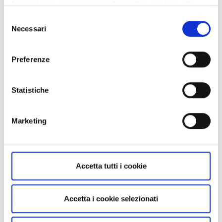
https://www.sorzato.com/informativa-cookies.php
.
E – G (antincendio)
Selezione
Necessari
maggiori informazioni »
del
consenso
Preferenze
Energie alternative
Statistiche
La nostra impresa è stata tra le prime a formarsi
Marketing
nella progettazione e posa di impianti
funzionanti con energie alternative o rinnovabili.
Siamo inoltre in possesso di
attestato di
Accetta tutti i cookie
competenza
rilasciato dalla Regione Lombardia
D.L. n. 28 del 03/2011 riguardante
l’
aggiornamento impianti energetici alimentati da
Accetta i cookie selezionati
fonti rinnovabili – FER